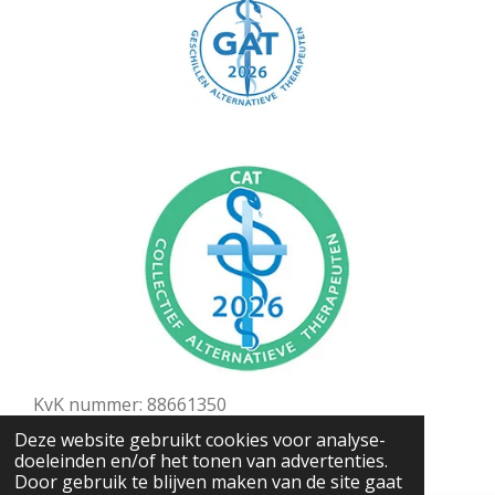
KvK nummer: 88661350
© 2025 Bewust Energetisch in Beweging
Deze website gebruikt cookies voor analyse-
doeleinden en/of het tonen van advertenties.
Powered by
JouwWeb
Door gebruik te blijven maken van de site gaat