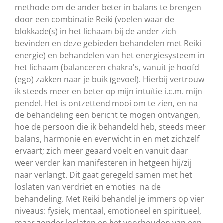
methode om de ander beter in balans te brengen
door een combinatie Reiki (voelen waar de
blokkade(s) in het lichaam bij de ander zich
bevinden en deze gebieden behandelen met Reiki
energie) en behandelen van het energiesysteem in
het lichaam (balanceren chakra's, vanuit je hoofd
(ego) zakken naar je buik (gevoel). Hierbij vertrouw
ik steeds meer en beter op mijn intuïtie i.c.m. mijn
pendel. Het is ontzettend mooi om te zien, en na
de behandeling een bericht te mogen ontvangen,
hoe de persoon die ik behandeld heb, steeds meer
balans, harmonie en evenwicht in en met zichzelf
ervaart; zich meer geaard voelt en vanuit daar
weer verder kan manifesteren in hetgeen hij/zij
naar verlangt. Dit gaat geregeld samen met het
loslaten van verdriet en emoties na de
behandeling. Met Reiki behandel je immers op vier
niveaus: fysiek, mentaal, emotioneel en spiritueel,
maar zonder loslaten en het voorhouden van een