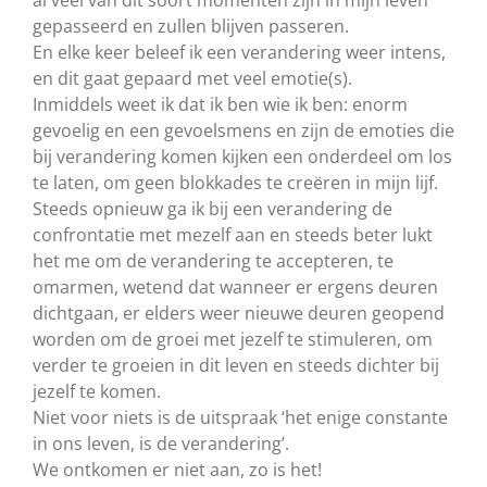
al veel van dit soort momenten zijn in mijn leven
gepasseerd en zullen blijven passeren.
En elke keer beleef ik een verandering weer intens,
en dit gaat gepaard met veel emotie(s).
Inmiddels weet ik dat ik ben wie ik ben: enorm
gevoelig en een gevoelsmens en zijn de emoties die
bij verandering komen kijken een onderdeel om los
te laten, om geen blokkades te creëren in mijn lijf.
Steeds opnieuw ga ik bij een verandering de
confrontatie met mezelf aan en steeds beter lukt
het me om de verandering te accepteren, te
omarmen, wetend dat wanneer er ergens deuren
dichtgaan, er elders weer nieuwe deuren geopend
worden om de groei met jezelf te stimuleren, om
verder te groeien in dit leven en steeds dichter bij
jezelf te komen.
Niet voor niets is de uitspraak ‘het enige constante
in ons leven, is de verandering’.
We ontkomen er niet aan, zo is het!