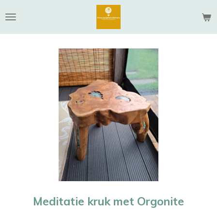
Ga
direct
naar
de
hoofdinhoud
Meditatie kruk met Orgonite