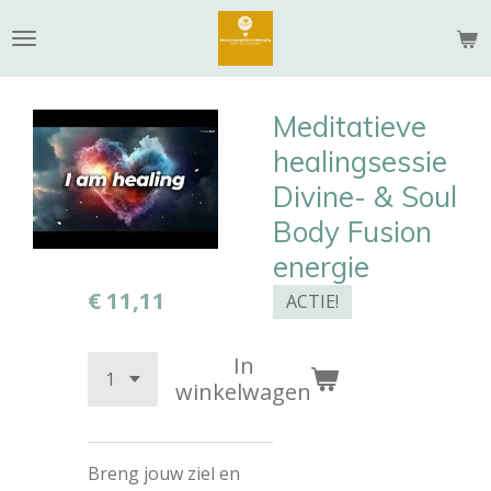
Ga
direct
naar
de
Meditatieve
hoofdinhoud
healingsessie
Divine- & Soul
Body Fusion
energie
€ 11,11
ACTIE!
In
winkelwagen
Breng jouw ziel en