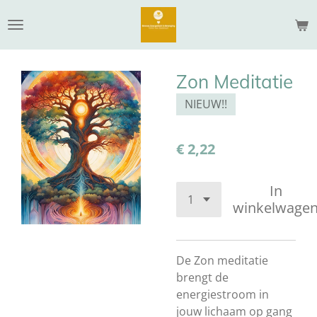
Ga
direct
naar
de
Zon Meditatie
hoofdinhoud
NIEUW!!
€ 2,22
In
winkelwage
De Zon meditatie
brengt de
energiestroom in
jouw lichaam op gang