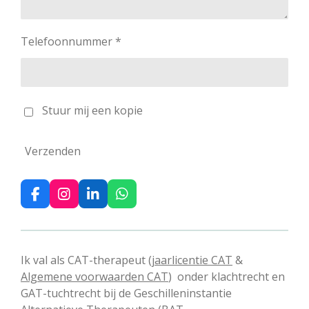
Telefoonnummer *
Stuur mij een kopie
Verzenden
F
I
L
W
a
n
i
h
c
s
n
a
e
t
k
t
b
a
e
s
Ik val als CAT-therapeut
(jaarlicentie CAT
&
o
g
d
A
Algemene voorwaarden CAT
) onder klachtrecht en
o
r
I
p
k
a
n
p
GAT-tuchtrecht bij de Geschilleninstantie
m