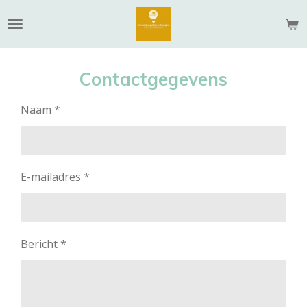
Ga
direct
naar
de
Contactgegevens
hoofdinhoud
Naam *
E-mailadres *
Bericht *